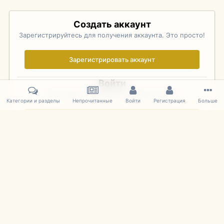
Создать аккаунт
Зарегистрируйтесь для получения аккаунта. Это просто!
Зарегистрировать аккаунт
Войти
Уже зарегистрированы? Войдите здесь.
Категории и разделы
Непрочитанные
Войти
Регистрация
Больше
Войти сейчас
Главная
Галерея
Palo Alto Concours D'Elegance 2011
DSC 1415
IPS Theme
by
IPSFocus
Язык
Cookies
mDiecast.com
Powered by Invision Community