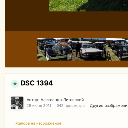
DSC 1394
Автор:
Александр Литовский
26 июня 2011
642 просмотра
Другие изображени
Жалоба на изображение