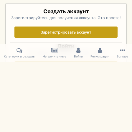
Создать аккаунт
Зарегистрируйтесь для получения аккаунта. Это просто!
Зарегистрировать аккаунт
Войти
Уже зарегистрированы? Войдите здесь.
Категории и разделы
Непрочитанные
Войти
Регистрация
Больше
Войти сейчас
Главная
Галерея
Palo Alto Concours D'Elegance 2011
DSC 138
IPS Theme
by
IPSFocus
Язык
Cookies
mDiecast.com
Powered by Invision Community