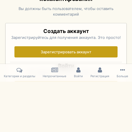
Вы должны быть пользователем, чтобы оставить
комментарий
Создать аккаунт
Зарегистрируйтесь для получения аккаунта. Это просто!
Зарегистрировать аккаунт
Войти
Уже зарегистрированы? Войдите здесь.
Категории и разделы
Непрочитанные
Войти
Регистрация
Больше
Войти сейчас
Главная
Галерея
Фотографии Иностранных Моделей
1:43 
IPS Theme
by
IPSFocus
Язык
Cookies
mDiecast.com