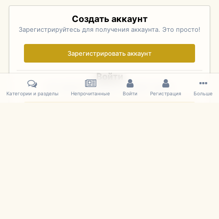
Создать аккаунт
Зарегистрируйтесь для получения аккаунта. Это просто!
Зарегистрировать аккаунт
Войти
Уже зарегистрированы? Войдите здесь.
Категории и разделы
Непрочитанные
Войти
Регистрация
Больше
Войти сейчас
Главная
Галерея
Фотографии Иностранных Моделей
1:18 М
IPS Theme
by
IPSFocus
Язык
Cookies
mDiecast.com
Powered by Invision Community