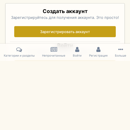
Создать аккаунт
Зарегистрируйтесь для получения аккаунта. Это просто!
Зарегистрировать аккаунт
Войти
Уже зарегистрированы? Войдите здесь.
Категории и разделы
Непрочитанные
Войти
Регистрация
Больше
Войти сейчас
Главная
Галерея
Pebble Beach Concours d'Elegance 2010
001
IPS Theme
by
IPSFocus
Язык
Cookies
mDiecast.com
Powered by Invision Community