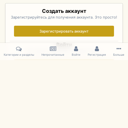
Создать аккаунт
Зарегистрируйтесь для получения аккаунта. Это просто!
Зарегистрировать аккаунт
Войти
Уже зарегистрированы? Войдите здесь.
Категории и разделы
Непрочитанные
Войти
Регистрация
Больше
Войти сейчас
Главная
Галерея
Pebble Beach Concours d'Elegance 2010
552
IPS Theme
by
IPSFocus
Язык
Cookies
mDiecast.com
Powered by Invision Community