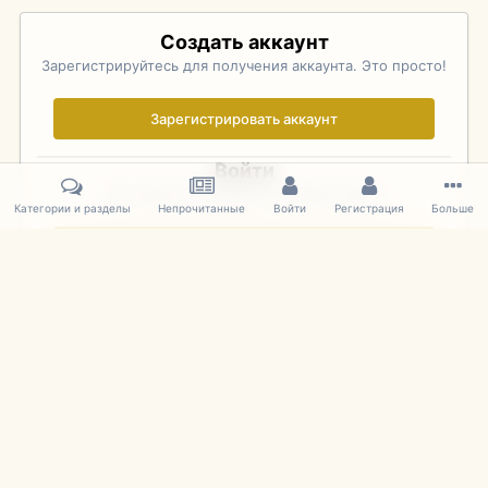
Создать аккаунт
Зарегистрируйтесь для получения аккаунта. Это просто!
Зарегистрировать аккаунт
Войти
Уже зарегистрированы? Войдите здесь.
Категории и разделы
Непрочитанные
Войти
Регистрация
Больше
Войти сейчас
Главная
Галерея
Pebble Beach Concours d'Elegance 2010
807
IPS Theme
by
IPSFocus
Язык
Cookies
mDiecast.com
Powered by Invision Community