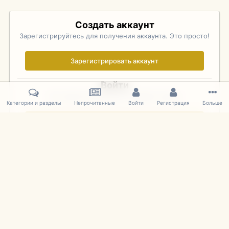
Создать аккаунт
Зарегистрируйтесь для получения аккаунта. Это просто!
Зарегистрировать аккаунт
Войти
Уже зарегистрированы? Войдите здесь.
Категории и разделы
Непрочитанные
Войти
Регистрация
Больше
Войти сейчас
Главная
Галерея
Pebble Beach Concours d'Elegance 2010
088
IPS Theme
by
IPSFocus
Язык
Cookies
mDiecast.com
Powered by Invision Community