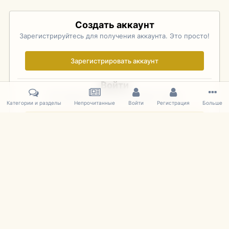
Создать аккаунт
Зарегистрируйтесь для получения аккаунта. Это просто!
Зарегистрировать аккаунт
Войти
Уже зарегистрированы? Войдите здесь.
Категории и разделы
Непрочитанные
Войти
Регистрация
Больше
Войти сейчас
Главная
Галерея
Pebble Beach Concours d'Elegance 2010
246
IPS Theme
by
IPSFocus
Язык
Cookies
mDiecast.com
Powered by Invision Community