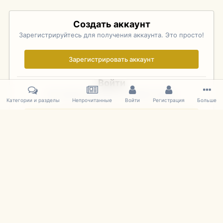
Создать аккаунт
Зарегистрируйтесь для получения аккаунта. Это просто!
Зарегистрировать аккаунт
Войти
Уже зарегистрированы? Войдите здесь.
Категории и разделы
Непрочитанные
Войти
Регистрация
Больше
Войти сейчас
Главная
Галерея
Pebble Beach Concours d'Elegance 2010
364
IPS Theme
by
IPSFocus
Язык
Cookies
mDiecast.com
Powered by Invision Community