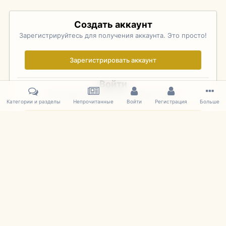
Создать аккаунт
Зарегистрируйтесь для получения аккаунта. Это просто!
Зарегистрировать аккаунт
Войти
Уже зарегистрированы? Войдите здесь.
Категории и разделы
Непрочитанные
Войти
Регистрация
Больше
Войти сейчас
Главная
Галерея
Pebble Beach Concours d'Elegance 2010
133
IPS Theme
by
IPSFocus
Язык
Cookies
mDiecast.com
Powered by Invision Community