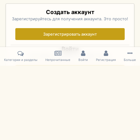
Создать аккаунт
Зарегистрируйтесь для получения аккаунта. Это просто!
Зарегистрировать аккаунт
Войти
Уже зарегистрированы? Войдите здесь.
Категории и разделы
Непрочитанные
Войти
Регистрация
Больше
Войти сейчас
Главная
Галерея
Pebble Beach Concours d'Elegance 2010
044
IPS Theme
by
IPSFocus
Язык
Cookies
mDiecast.com
Powered by Invision Community