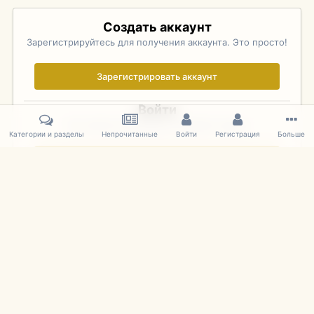
Создать аккаунт
Зарегистрируйтесь для получения аккаунта. Это просто!
Зарегистрировать аккаунт
Войти
Уже зарегистрированы? Войдите здесь.
Категории и разделы
Непрочитанные
Войти
Регистрация
Больше
Войти сейчас
Главная
Галерея
Pebble Beach Concours d'Elegance 2010
377
IPS Theme
by
IPSFocus
Язык
Cookies
mDiecast.com
Powered by Invision Community