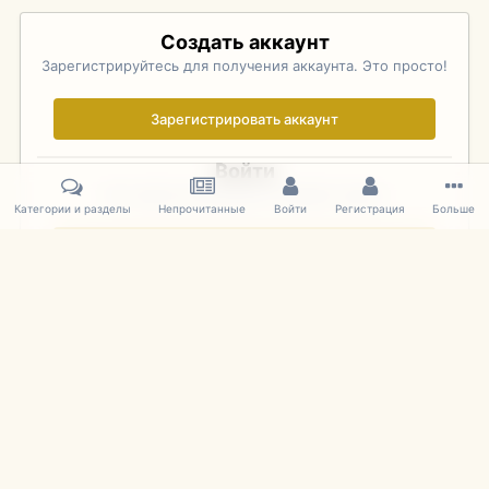
Создать аккаунт
Зарегистрируйтесь для получения аккаунта. Это просто!
Зарегистрировать аккаунт
Войти
Уже зарегистрированы? Войдите здесь.
Категории и разделы
Непрочитанные
Войти
Регистрация
Больше
Войти сейчас
Главная
Галерея
Pebble Beach Concours d'Elegance 2010
351
IPS Theme
by
IPSFocus
Язык
Cookies
mDiecast.com
Powered by Invision Community