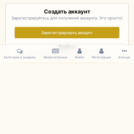
Создать аккаунт
Зарегистрируйтесь для получения аккаунта. Это просто!
Зарегистрировать аккаунт
Войти
Уже зарегистрированы? Войдите здесь.
Категории и разделы
Непрочитанные
Войти
Регистрация
Больше
Войти сейчас
Главная
Галерея
Pebble Beach Concours d'Elegance 2010
156
IPS Theme
by
IPSFocus
Язык
Cookies
mDiecast.com
Powered by Invision Community