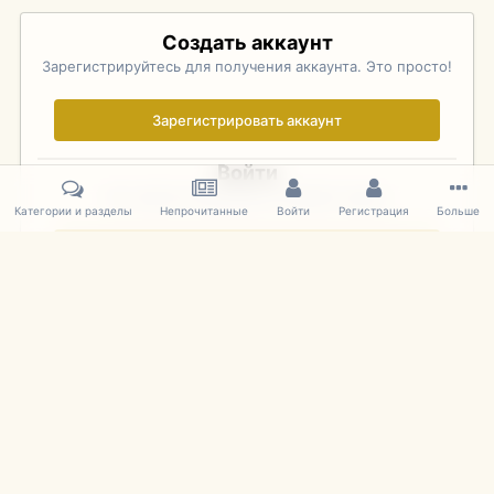
Создать аккаунт
Зарегистрируйтесь для получения аккаунта. Это просто!
Зарегистрировать аккаунт
Войти
Уже зарегистрированы? Войдите здесь.
Категории и разделы
Непрочитанные
Войти
Регистрация
Больше
Войти сейчас
Главная
Галерея
Pebble Beach Concours d'Elegance 2010
412
IPS Theme
by
IPSFocus
Язык
Cookies
mDiecast.com
Powered by Invision Community