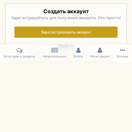
Создать аккаунт
Зарегистрируйтесь для получения аккаунта. Это просто!
Зарегистрировать аккаунт
Войти
Уже зарегистрированы? Войдите здесь.
Категории и разделы
Непрочитанные
Войти
Регистрация
Больше
Войти сейчас
Главная
Галерея
Pebble Beach Concours d'Elegance 2010
685
IPS Theme
by
IPSFocus
Язык
Cookies
mDiecast.com
Powered by Invision Community