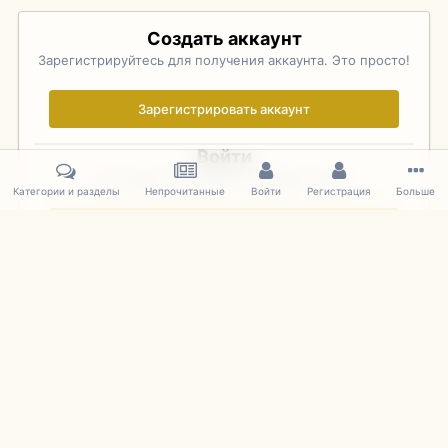
Создать аккаунт
Зарегистрируйтесь для получения аккаунта. Это просто!
Зарегистрировать аккаунт
Войти
Уже зарегистрированы? Войдите здесь.
Категории и разделы
Непрочитанные
Войти
Регистрация
Больше
Войти сейчас
Главная
Галерея
Pebble Beach Concours d'Elegance 2010
740
IPS Theme
by
IPSFocus
Язык
Cookies
mDiecast.com
Powered by Invision Community