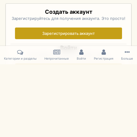
Создать аккаунт
Зарегистрируйтесь для получения аккаунта. Это просто!
Зарегистрировать аккаунт
Войти
Уже зарегистрированы? Войдите здесь.
Категории и разделы
Непрочитанные
Войти
Регистрация
Больше
Войти сейчас
Главная
Галерея
Pebble Beach Concours d'Elegance 2010
424
IPS Theme
by
IPSFocus
Язык
Cookies
mDiecast.com
Powered by Invision Community