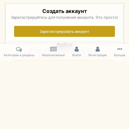
Создать аккаунт
Зарегистрируйтесь для получения аккаунта. Это просто!
Зарегистрировать аккаунт
Войти
Уже зарегистрированы? Войдите здесь.
Категории и разделы
Непрочитанные
Войти
Регистрация
Больше
Войти сейчас
Главная
Галерея
Pebble Beach Concours d'Elegance 2010
340
IPS Theme
by
IPSFocus
Язык
Cookies
mDiecast.com
Powered by Invision Community