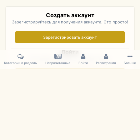
Создать аккаунт
Зарегистрируйтесь для получения аккаунта. Это просто!
Зарегистрировать аккаунт
Войти
Уже зарегистрированы? Войдите здесь.
Категории и разделы
Непрочитанные
Войти
Регистрация
Больше
Войти сейчас
Главная
Галерея
Pebble Beach Concours d'Elegance 2010
470
IPS Theme
by
IPSFocus
Язык
Cookies
mDiecast.com
Powered by Invision Community