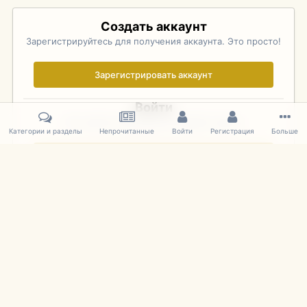
Создать аккаунт
Зарегистрируйтесь для получения аккаунта. Это просто!
Зарегистрировать аккаунт
Войти
Уже зарегистрированы? Войдите здесь.
Категории и разделы
Непрочитанные
Войти
Регистрация
Больше
Войти сейчас
Главная
Галерея
Pebble Beach Concours d'Elegance 2010
610
IPS Theme
by
IPSFocus
Язык
Cookies
mDiecast.com
Powered by Invision Community