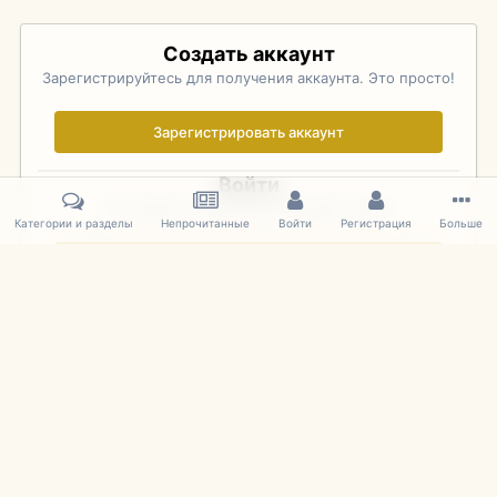
Создать аккаунт
Зарегистрируйтесь для получения аккаунта. Это просто!
Зарегистрировать аккаунт
Войти
Уже зарегистрированы? Войдите здесь.
Категории и разделы
Непрочитанные
Войти
Регистрация
Больше
Войти сейчас
Главная
Галерея
Pebble Beach Concours d'Elegance 2010
536
IPS Theme
by
IPSFocus
Язык
Cookies
mDiecast.com
Powered by Invision Community