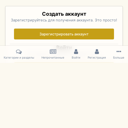
Создать аккаунт
Зарегистрируйтесь для получения аккаунта. Это просто!
Зарегистрировать аккаунт
Войти
Уже зарегистрированы? Войдите здесь.
Категории и разделы
Непрочитанные
Войти
Регистрация
Больше
Войти сейчас
Главная
Галерея
Pebble Beach Concours d'Elegance 2010
574
IPS Theme
by
IPSFocus
Язык
Cookies
mDiecast.com
Powered by Invision Community