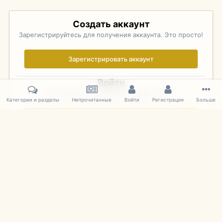
Создать аккаунт
Зарегистрируйтесь для получения аккаунта. Это просто!
Зарегистрировать аккаунт
Войти
Уже зарегистрированы? Войдите здесь.
Категории и разделы
Непрочитанные
Войти
Регистрация
Больше
Войти сейчас
Главная
Галерея
Pebble Beach Concours d'Elegance 2010
585
IPS Theme
by
IPSFocus
Язык
Cookies
mDiecast.com
Powered by Invision Community