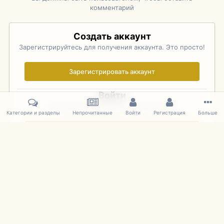
комментарий
Создать аккаунт
Зарегистрируйтесь для получения аккаунта. Это просто!
Зарегистрировать аккаунт
Войти
Уже зарегистрированы? Войдите здесь.
Категории и разделы
Непрочитанные
Войти
Регистрация
Больше
Войти сейчас
Главная
Галерея
Rolex Monterey Motorsports Reunion - Practice (
IPS Theme
by
IPSFocus
Язык
Cookies
mDiecast.com
Powered by Invision Community