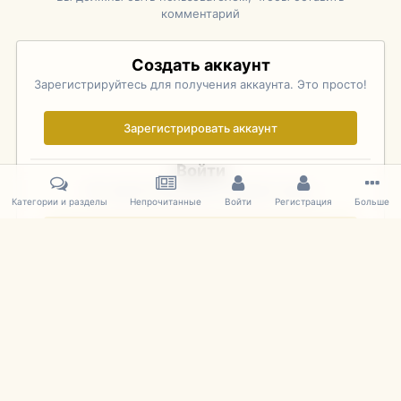
комментарий
Создать аккаунт
Зарегистрируйтесь для получения аккаунта. Это просто!
Зарегистрировать аккаунт
Войти
Уже зарегистрированы? Войдите здесь.
Категории и разделы
Непрочитанные
Войти
Регистрация
Больше
Войти сейчас
Главная
Галерея
Rolex Monterey Motorsports Reunion - Practice (
IPS Theme
by
IPSFocus
Язык
Cookies
mDiecast.com
Powered by Invision Community